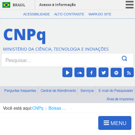
Acesso à informação
BRASIL
CORONAVÍRUS (COVID-19)
ACESSIBILIDADE
ALTO CONTRASTE
MAPA DO SITE
Participe
CNPq
Serviços
Legislação
MINISTÉRIO DA CIÊNCIA, TECNOLOGIA E INOVAÇÕES
Canais
Perguntas frequentes
Central de Atendimento
Serviços
E-mail do Pesquisador
Área de imprensa
Você está aqui:
CNPq
Bolsas e Auxílios Vigentes
Projetos de Pesquisa
MENU