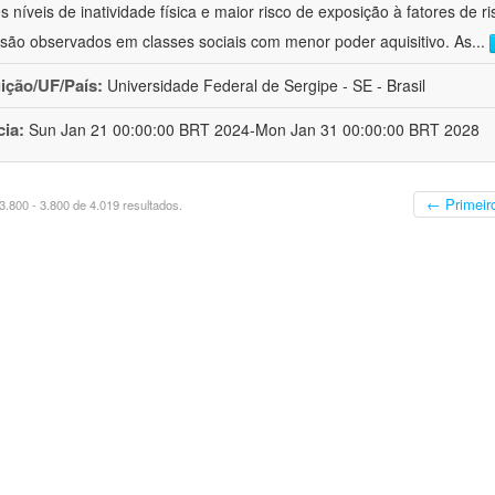
s níveis de inatividade física e maior risco de exposição à fatores de 
ão observados em classes sociais com menor poder aquisitivo. As
...
uição/UF/País:
Universidade Federal de Sergipe - SE - Brasil
cia:
Sun Jan 21 00:00:00 BRT 2024-Mon Jan 31 00:00:00 BRT 2028
← Primeir
.800 - 3.800 de 4.019 resultados.