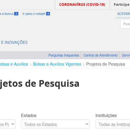
CORONAVÍRUS (COVID-19)
Participe
ra a busca
3
Ir para o rodapé
4
ACESSI
A E INOVAÇÕES
Perguntas frequentes
Central de Atendimento
Serv
olsas e Auxílios
Bolsas e Auxílios Vigentes
Projetos de Pesquisa
jetos de Pesquisa
Estados
Instituições