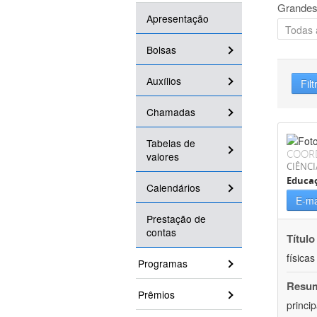
Grandes
Apresentação
Bolsas
Auxílios
Filt
Chamadas
Tabelas de
COOR
valores
CIÊNCI
Educaç
Calendários
E-ma
Prestação de
contas
Título
física
Programas
Resu
Prêmios
princi