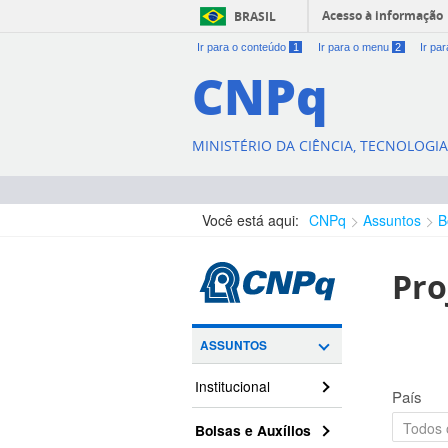
Acesso à informação
BRASIL
Ir para o conteúdo
1
Ir para o menu
2
Ir pa
CNPq
MINISTÉRIO DA CIÊNCIA, TECNOLOGI
Você está aqui:
CNPq
Assuntos
B
Pro
ASSUNTOS
Institucional
País
Bolsas e Auxílios