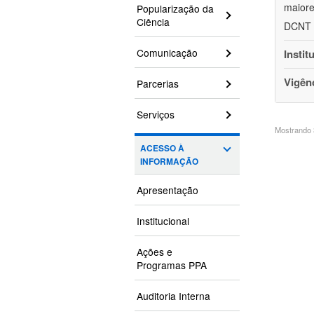
maiore
Popularização da
Ciência
DCNT s
Comunicação
Instit
Vigên
Parcerias
Serviços
Mostrando 3
ACESSO À
INFORMAÇÃO
Apresentação
Institucional
Ações e
Programas PPA
Auditoria Interna