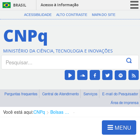
Acesso à informação
BRASIL
CORONAVÍRUS (COVID-19)
ACESSIBILIDADE
ALTO CONTRASTE
MAPA DO SITE
Participe
CNPq
Serviços
Legislação
MINISTÉRIO DA CIÊNCIA, TECNOLOGIA E INOVAÇÕES
Canais
Perguntas frequentes
Central de Atendimento
Serviços
E-mail do Pesquisador
Área de imprensa
Você está aqui:
CNPq
Bolsas e Auxílios Vigentes
Projetos de Pesquisa
MENU