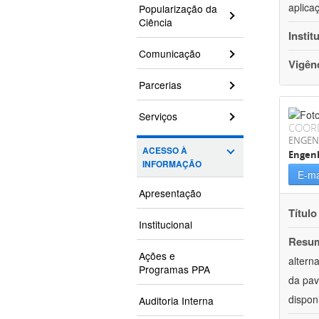
aplica
Popularização da
Ciência
Instit
Comunicação
Vigên
Parcerias
Serviços
COOR
ENGEN
ACESSO À
Engenh
INFORMAÇÃO
E-ma
Apresentação
Título
Institucional
Resu
Ações e
altern
Programas PPA
da pav
dispon
Auditoria Interna