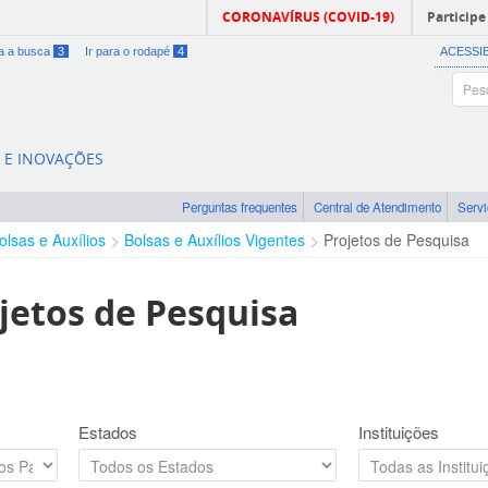
CORONAVÍRUS (COVID-19)
Participe
ra a busca
3
Ir para o rodapé
4
ACESSI
A E INOVAÇÕES
Perguntas frequentes
Central de Atendimento
Serv
olsas e Auxílios
Bolsas e Auxílios Vigentes
Projetos de Pesquisa
jetos de Pesquisa
Estados
Instituições