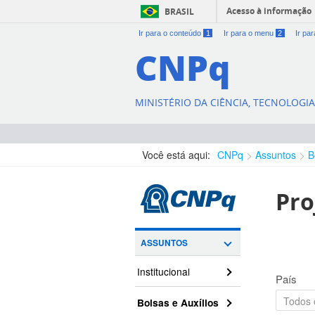
Acesso à informação
BRASIL
Ir para o conteúdo
1
Ir para o menu
2
Ir pa
CNPq
MINISTÉRIO DA CIÊNCIA, TECNOLOGI
Você está aqui:
CNPq
Assuntos
B
Pro
ASSUNTOS
Institucional
País
Bolsas e Auxílios