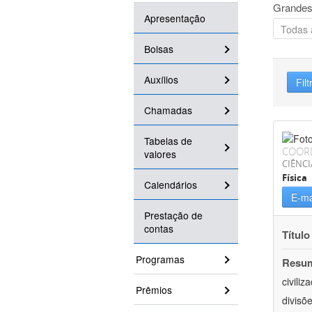
Grandes
Apresentação
Bolsas
Auxílios
Filt
Chamadas
Tabelas de
COOR
valores
CIÊNCI
Física
Calendários
E-ma
Prestação de
contas
Título
Programas
Resu
civili
Prêmios
divisõ