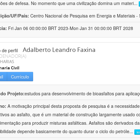
ções de defesa. No momento que uma civilização domina um materi
...
uição/UF/País:
Centro Nacional de Pesquisa em Energia e Materiais - S
cia:
Fri Jan 06 00:00:00 BRT 2023-Mon Jan 31 00:00:00 BRT 2028
Adalberto Leandro Faxina
DENADOR(A)
HARIAS
aria Civil
il
Currículo
 do Projeto:
estudos para desenvolvimento de bioasfaltos para aplic
mo:
A motivação principal desta proposta de pesquisa é a necessidade
ativos ao asfalto, que é um material de construção largamente usado 
imentação para produzir misturas asfálticas. Asfaltos são derivados da
ibilidade depende basicamente do quanto durar o ciclo do petróle
...
le