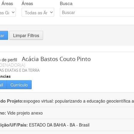
 Áreas
Áreas
Busca
rar
Limpar Filtros
Acácia Bastos Couto Pinto
DENADOR(A)
AS EXATAS E DA TERRA
ncias
il
Currículo
 do Projeto:
expogeo virtual: popularizando a educação geocientífica a
mo:
Vide projeto anexo
uição/UF/País:
ESTADO DA BAHIA - BA - Brasil