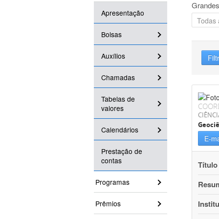
Grandes
Apresentação
Bolsas
Auxílios
Filt
Chamadas
Tabelas de
COOR
valores
CIÊNCI
Geociê
Calendários
E-ma
Prestação de
contas
Título
Programas
Resu
Prêmios
Instit