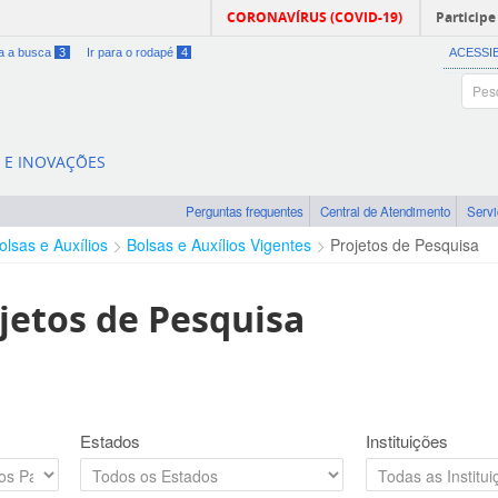
CORONAVÍRUS (COVID-19)
Participe
ra a busca
3
Ir para o rodapé
4
ACESSI
A E INOVAÇÕES
Perguntas frequentes
Central de Atendimento
Serv
olsas e Auxílios
Bolsas e Auxílios Vigentes
Projetos de Pesquisa
jetos de Pesquisa
Estados
Instituições