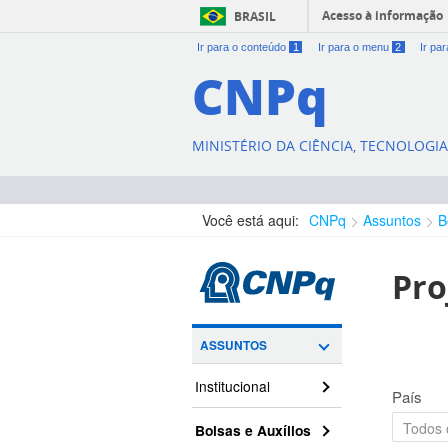
Acesso à informação
BRASIL
Ir para o conteúdo
1
Ir para o menu
2
Ir pa
CNPq
MINISTÉRIO DA CIÊNCIA, TECNOLOGI
Você está aqui:
CNPq
Assuntos
B
Pro
ASSUNTOS
Institucional
País
Bolsas e Auxílios