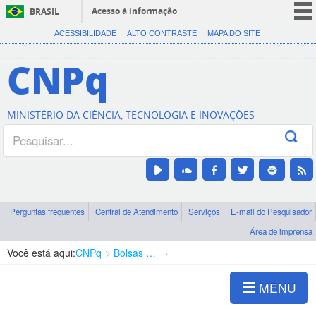
Acesso à informação
BRASIL
CORONAVÍRUS (COVID-19)
ACESSIBILIDADE
ALTO CONTRASTE
MAPA DO SITE
Participe
CNPq
Serviços
Legislação
MINISTÉRIO DA CIÊNCIA, TECNOLOGIA E INOVAÇÕES
Canais
Perguntas frequentes
Central de Atendimento
Serviços
E-mail do Pesquisador
Área de imprensa
Você está aqui:
CNPq
Bolsas e Auxílios Vigentes
Projetos de Pesquisa
MENU