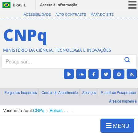
Acesso à informação
BRASIL
CORONAVÍRUS (COVID-19)
ACESSIBILIDADE
ALTO CONTRASTE
MAPA DO SITE
Participe
CNPq
Serviços
Legislação
MINISTÉRIO DA CIÊNCIA, TECNOLOGIA E INOVAÇÕES
Canais
Perguntas frequentes
Central de Atendimento
Serviços
E-mail do Pesquisador
Área de imprensa
Você está aqui:
CNPq
Bolsas e Auxílios Vigentes
Projetos de Pesquisa
MENU