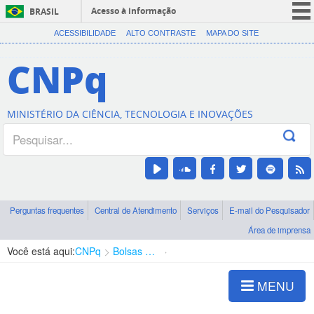
Acesso à informação
BRASIL
CORONAVÍRUS (COVID-19)
ACESSIBILIDADE
ALTO CONTRASTE
MAPA DO SITE
Participe
CNPq
Serviços
Legislação
MINISTÉRIO DA CIÊNCIA, TECNOLOGIA E INOVAÇÕES
Canais
Perguntas frequentes
Central de Atendimento
Serviços
E-mail do Pesquisador
Área de imprensa
Você está aqui:
CNPq
Bolsas e Auxílios Vigentes
Projetos de Pesquisa
MENU