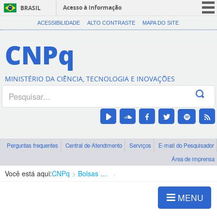
Acesso à informação
BRASIL
CORONAVÍRUS (COVID-19)
ACESSIBILIDADE
ALTO CONTRASTE
MAPA DO SITE
Participe
CNPq
Serviços
Legislação
MINISTÉRIO DA CIÊNCIA, TECNOLOGIA E INOVAÇÕES
Canais
Perguntas frequentes
Central de Atendimento
Serviços
E-mail do Pesquisador
Área de imprensa
Você está aqui:
CNPq
Bolsas e Auxílios Vigentes
Projetos de Pesquisa
MENU