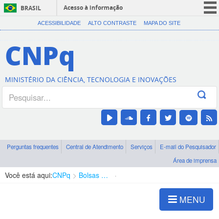
Acesso à informação
BRASIL
CORONAVÍRUS (COVID-19)
ACESSIBILIDADE
ALTO CONTRASTE
MAPA DO SITE
Participe
CNPq
Serviços
Legislação
MINISTÉRIO DA CIÊNCIA, TECNOLOGIA E INOVAÇÕES
Canais
Perguntas frequentes
Central de Atendimento
Serviços
E-mail do Pesquisador
Área de imprensa
Você está aqui:
CNPq
Bolsas e Auxílios Vigentes
Projetos de Pesquisa
MENU