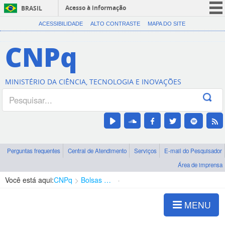
Acesso à informação
BRASIL
CORONAVÍRUS (COVID-19)
ACESSIBILIDADE
ALTO CONTRASTE
MAPA DO SITE
Participe
CNPq
Serviços
Legislação
MINISTÉRIO DA CIÊNCIA, TECNOLOGIA E INOVAÇÕES
Canais
Perguntas frequentes
Central de Atendimento
Serviços
E-mail do Pesquisador
Área de imprensa
Você está aqui:
CNPq
Bolsas e Auxílios Vigentes
Projetos de Pesquisa
MENU