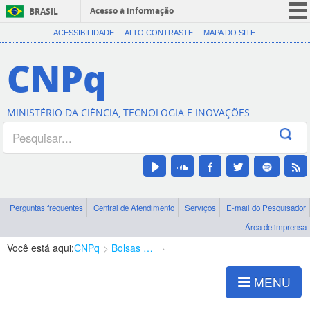
Acesso à informação
BRASIL
CORONAVÍRUS (COVID-19)
ACESSIBILIDADE
ALTO CONTRASTE
MAPA DO SITE
Participe
CNPq
Serviços
Legislação
MINISTÉRIO DA CIÊNCIA, TECNOLOGIA E INOVAÇÕES
Canais
Perguntas frequentes
Central de Atendimento
Serviços
E-mail do Pesquisador
Área de imprensa
Você está aqui:
CNPq
Bolsas e Auxílios Vigentes
Projetos de Pesquisa
MENU