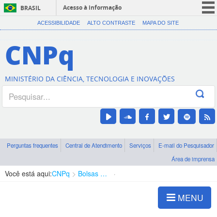
Acesso à informação
BRASIL
CORONAVÍRUS (COVID-19)
ACESSIBILIDADE
ALTO CONTRASTE
MAPA DO SITE
Participe
CNPq
Serviços
Legislação
MINISTÉRIO DA CIÊNCIA, TECNOLOGIA E INOVAÇÕES
Canais
Perguntas frequentes
Central de Atendimento
Serviços
E-mail do Pesquisador
Área de imprensa
Você está aqui:
CNPq
Bolsas e Auxílios Vigentes
Projetos de Pesquisa
MENU