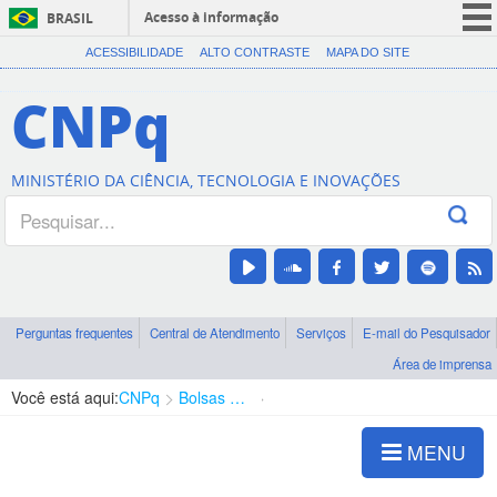
Acesso à informação
BRASIL
CORONAVÍRUS (COVID-19)
ACESSIBILIDADE
ALTO CONTRASTE
MAPA DO SITE
Participe
CNPq
Serviços
Legislação
MINISTÉRIO DA CIÊNCIA, TECNOLOGIA E INOVAÇÕES
Canais
Perguntas frequentes
Central de Atendimento
Serviços
E-mail do Pesquisador
Área de imprensa
Você está aqui:
CNPq
Bolsas e Auxílios Vigentes
Projetos de Pesquisa
MENU