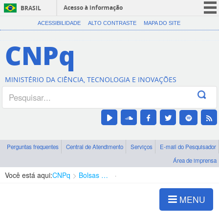
Acesso à informação
BRASIL
CORONAVÍRUS (COVID-19)
ACESSIBILIDADE
ALTO CONTRASTE
MAPA DO SITE
Participe
CNPq
Serviços
Legislação
MINISTÉRIO DA CIÊNCIA, TECNOLOGIA E INOVAÇÕES
Canais
Perguntas frequentes
Central de Atendimento
Serviços
E-mail do Pesquisador
Área de imprensa
Você está aqui:
CNPq
Bolsas e Auxílios Vigentes
Projetos de Pesquisa
MENU