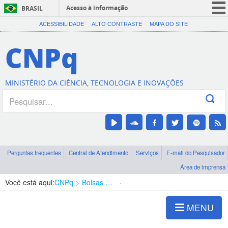
Acesso à informação
BRASIL
CORONAVÍRUS (COVID-19)
ACESSIBILIDADE
ALTO CONTRASTE
MAPA DO SITE
Participe
CNPq
Serviços
Legislação
MINISTÉRIO DA CIÊNCIA, TECNOLOGIA E INOVAÇÕES
Canais
Perguntas frequentes
Central de Atendimento
Serviços
E-mail do Pesquisador
Área de imprensa
Você está aqui:
CNPq
Bolsas e Auxílios Vigentes
Projetos de Pesquisa
MENU