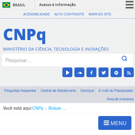
Acesso à informação
BRASIL
CORONAVÍRUS (COVID-19)
ACESSIBILIDADE
ALTO CONTRASTE
MAPA DO SITE
Participe
CNPq
Serviços
Legislação
MINISTÉRIO DA CIÊNCIA, TECNOLOGIA E INOVAÇÕES
Canais
Perguntas frequentes
Central de Atendimento
Serviços
E-mail do Pesquisador
Área de imprensa
Você está aqui:
CNPq
Bolsas e Auxílios Vigentes
Projetos de Pesquisa
MENU