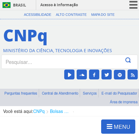
Acesso à informação
BRASIL
CORONAVÍRUS (COVID-19)
ACESSIBILIDADE
ALTO CONTRASTE
MAPA DO SITE
Participe
CNPq
Serviços
Legislação
MINISTÉRIO DA CIÊNCIA, TECNOLOGIA E INOVAÇÕES
Canais
Perguntas frequentes
Central de Atendimento
Serviços
E-mail do Pesquisador
Área de imprensa
Você está aqui:
CNPq
Bolsas e Auxílios Vigentes
Projetos de Pesquisa
MENU