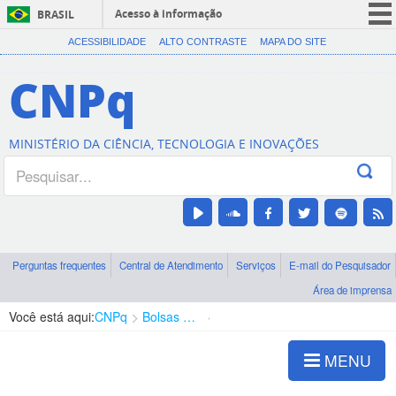
Acesso à informação
BRASIL
CORONAVÍRUS (COVID-19)
ACESSIBILIDADE
ALTO CONTRASTE
MAPA DO SITE
Participe
CNPq
Serviços
Legislação
MINISTÉRIO DA CIÊNCIA, TECNOLOGIA E INOVAÇÕES
Canais
Perguntas frequentes
Central de Atendimento
Serviços
E-mail do Pesquisador
Área de imprensa
Você está aqui:
CNPq
Bolsas e Auxílios Vigentes
Projetos de Pesquisa
MENU