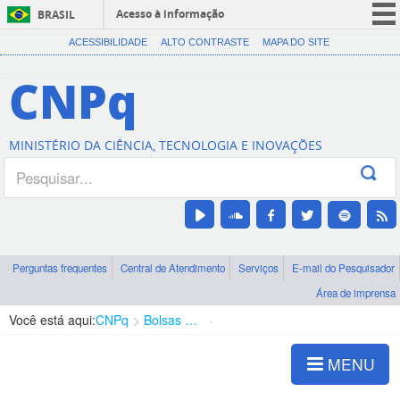
Acesso à informação
BRASIL
CORONAVÍRUS (COVID-19)
ACESSIBILIDADE
ALTO CONTRASTE
MAPA DO SITE
Participe
CNPq
Serviços
Legislação
MINISTÉRIO DA CIÊNCIA, TECNOLOGIA E INOVAÇÕES
Canais
Perguntas frequentes
Central de Atendimento
Serviços
E-mail do Pesquisador
Área de imprensa
Você está aqui:
CNPq
Bolsas e Auxílios Vigentes
Projetos de Pesquisa
MENU