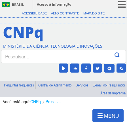
Acesso à informação
BRASIL
CORONAVÍRUS (COVID-19)
ACESSIBILIDADE
ALTO CONTRASTE
MAPA DO SITE
Participe
CNPq
Serviços
Legislação
MINISTÉRIO DA CIÊNCIA, TECNOLOGIA E INOVAÇÕES
Canais
Perguntas frequentes
Central de Atendimento
Serviços
E-mail do Pesquisador
Área de imprensa
Você está aqui:
CNPq
Bolsas e Auxílios Vigentes
Projetos de Pesquisa
MENU