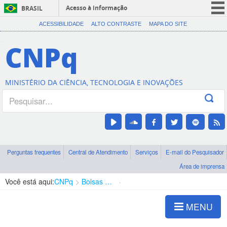
Acesso à informação
BRASIL
CORONAVÍRUS (COVID-19)
ACESSIBILIDADE
ALTO CONTRASTE
MAPA DO SITE
Participe
CNPq
Serviços
Legislação
MINISTÉRIO DA CIÊNCIA, TECNOLOGIA E INOVAÇÕES
Canais
Perguntas frequentes
Central de Atendimento
Serviços
E-mail do Pesquisador
Área de imprensa
Você está aqui:
CNPq
Bolsas e Auxílios Vigentes
Projetos de Pesquisa
MENU