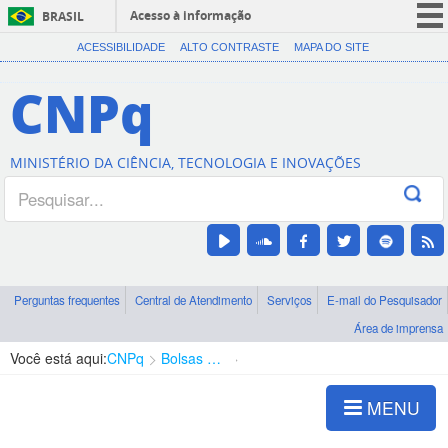
Acesso à informação
BRASIL
CORONAVÍRUS (COVID-19)
ACESSIBILIDADE
ALTO CONTRASTE
MAPA DO SITE
Participe
CNPq
Serviços
Legislação
MINISTÉRIO DA CIÊNCIA, TECNOLOGIA E INOVAÇÕES
Canais
Perguntas frequentes
Central de Atendimento
Serviços
E-mail do Pesquisador
Área de imprensa
Você está aqui:
CNPq
Bolsas e Auxílios Vigentes
Projetos de Pesquisa
MENU