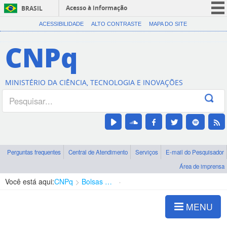
Acesso à informação
BRASIL
CORONAVÍRUS (COVID-19)
ACESSIBILIDADE
ALTO CONTRASTE
MAPA DO SITE
Participe
CNPq
Serviços
Legislação
MINISTÉRIO DA CIÊNCIA, TECNOLOGIA E INOVAÇÕES
Canais
Perguntas frequentes
Central de Atendimento
Serviços
E-mail do Pesquisador
Área de imprensa
Você está aqui:
CNPq
Bolsas e Auxílios Vigentes
Projetos de Pesquisa
MENU