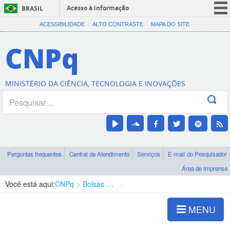
Acesso à informação
BRASIL
CORONAVÍRUS (COVID-19)
ACESSIBILIDADE
ALTO CONTRASTE
MAPA DO SITE
Participe
CNPq
Serviços
Legislação
MINISTÉRIO DA CIÊNCIA, TECNOLOGIA E INOVAÇÕES
Canais
Perguntas frequentes
Central de Atendimento
Serviços
E-mail do Pesquisador
Área de imprensa
Você está aqui:
CNPq
Bolsas e Auxílios Vigentes
Projetos de Pesquisa
MENU