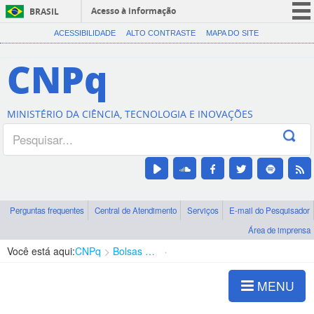
Acesso à informação
BRASIL
CORONAVÍRUS (COVID-19)
ACESSIBILIDADE
ALTO CONTRASTE
MAPA DO SITE
Participe
CNPq
Serviços
Legislação
MINISTÉRIO DA CIÊNCIA, TECNOLOGIA E INOVAÇÕES
Canais
Perguntas frequentes
Central de Atendimento
Serviços
E-mail do Pesquisador
Área de imprensa
Você está aqui:
CNPq
Bolsas e Auxílios Vigentes
Projetos de Pesquisa
MENU