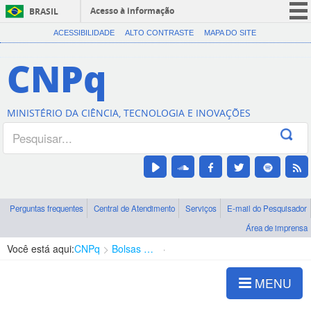
Acesso à informação
BRASIL
CORONAVÍRUS (COVID-19)
ACESSIBILIDADE
ALTO CONTRASTE
MAPA DO SITE
Participe
CNPq
Serviços
Legislação
MINISTÉRIO DA CIÊNCIA, TECNOLOGIA E INOVAÇÕES
Canais
Perguntas frequentes
Central de Atendimento
Serviços
E-mail do Pesquisador
Área de imprensa
Você está aqui:
CNPq
Bolsas e Auxílios Vigentes
Projetos de Pesquisa
MENU