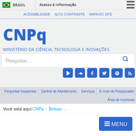
Acesso à informação
BRASIL
CORONAVÍRUS (COVID-19)
ACESSIBILIDADE
ALTO CONTRASTE
MAPA DO SITE
Participe
CNPq
Serviços
Legislação
MINISTÉRIO DA CIÊNCIA, TECNOLOGIA E INOVAÇÕES
Canais
Perguntas frequentes
Central de Atendimento
Serviços
E-mail do Pesquisador
Área de imprensa
Você está aqui:
CNPq
Bolsas e Auxílios Vigentes
Projetos de Pesquisa
MENU