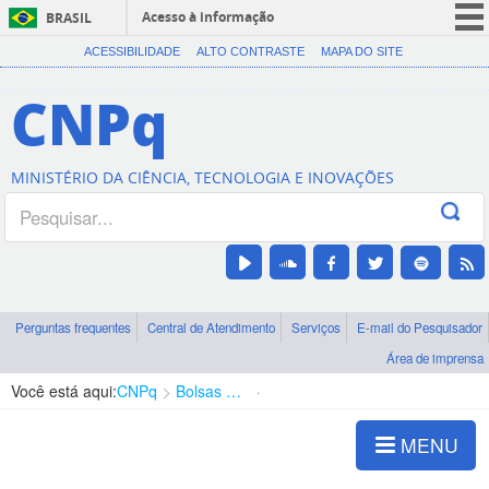
Acesso à informação
BRASIL
CORONAVÍRUS (COVID-19)
ACESSIBILIDADE
ALTO CONTRASTE
MAPA DO SITE
Participe
CNPq
Serviços
Legislação
MINISTÉRIO DA CIÊNCIA, TECNOLOGIA E INOVAÇÕES
Canais
Perguntas frequentes
Central de Atendimento
Serviços
E-mail do Pesquisador
Área de imprensa
Você está aqui:
CNPq
Bolsas e Auxílios Vigentes
Projetos de Pesquisa
MENU