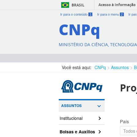
Acesso à informação
BRASIL
Ir para o conteúdo
1
Ir para o menu
2
Ir pa
CNPq
MINISTÉRIO DA CIÊNCIA, TECNOLOGI
Você está aqui:
CNPq
Assuntos
B
Pro
ASSUNTOS
Institucional
País
Bolsas e Auxílios