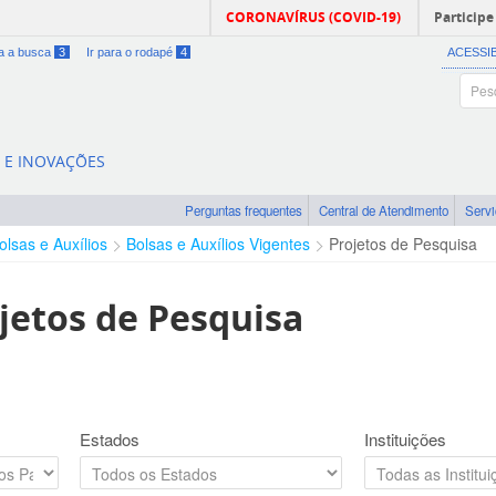
CORONAVÍRUS (COVID-19)
Participe
ra a busca
3
Ir para o rodapé
4
ACESSI
A E INOVAÇÕES
Perguntas frequentes
Central de Atendimento
Serv
olsas e Auxílios
Bolsas e Auxílios Vigentes
Projetos de Pesquisa
jetos de Pesquisa
Estados
Instituições