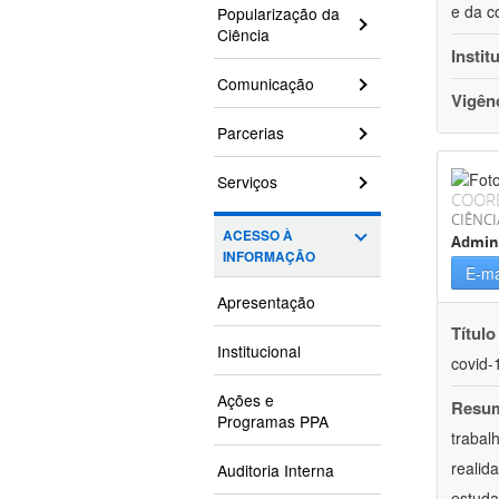
e da c
Popularização da
Ciência
Instit
Comunicação
Vigên
Parcerias
Serviços
COOR
CIÊNCI
ACESSO À
Admin
INFORMAÇÃO
E-ma
Apresentação
Título
Institucional
covid-
Ações e
Resu
Programas PPA
trabal
realid
Auditoria Interna
estuda