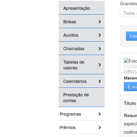
Grandes
Apresentação
Bolsas
Auxílios
Filt
Chamadas
Tabelas de
COOR
valores
CIÊNCI
Matem
Calendários
E-ma
Prestação de
contas
Título
Programas
Resu
especí
Prêmios
codime