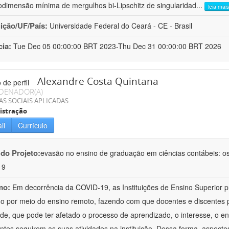
odimensão mínima de mergulhos bi-Lipschitz de singularidad
...
leia mais
uição/UF/País:
Universidade Federal do Ceará - CE - Brasil
cia:
Tue Dec 05 00:00:00 BRT 2023-Thu Dec 31 00:00:00 BRT 2026
Alexandre Costa Quintana
DENADOR(A)
AS SOCIAIS APLICADAS
istração
il
Currículo
 do Projeto:
evasão no ensino de graduação em ciências contábeis: o
19
mo:
Em decorrência da COVID-19, as Instituições de Ensino Superior 
ho por meio do ensino remoto, fazendo com que docentes e discentes
ade, que pode ter afetado o processo de aprendizado, o interesse, o e
ntes seguirem as suas atividades na instituição. Dessa forma, aspecto