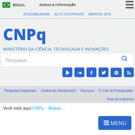
Acesso à informação
BRASIL
CORONAVÍRUS (COVID-19)
ACESSIBILIDADE
ALTO CONTRASTE
MAPA DO SITE
Participe
CNPq
Serviços
Legislação
MINISTÉRIO DA CIÊNCIA, TECNOLOGIA E INOVAÇÕES
Canais
Perguntas frequentes
Central de Atendimento
Serviços
E-mail do Pesquisador
Área de imprensa
Você está aqui:
CNPq
Bolsas e Auxílios Vigentes
Projetos de Pesquisa
MENU