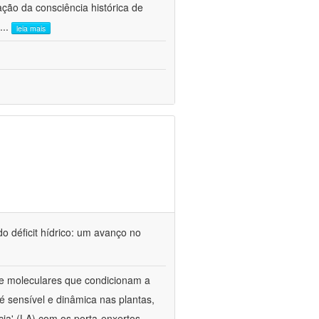
ão da consciência histórica de
...
leia mais
o déficit hídrico: um avanço no
s e moleculares que condicionam a
é sensível e dinâmica nas plantas,
cia' (LA) com os porta-enxertos