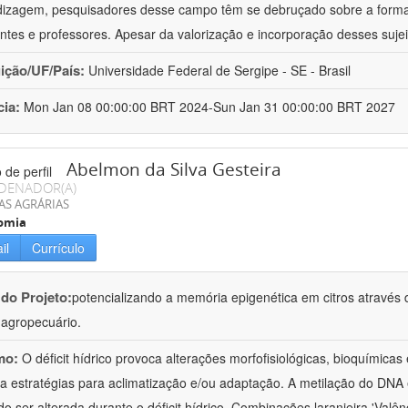
izagem, pesquisadores desse campo têm se debruçado sobre a formaç
ntes e professores. Apesar da valorização e incorporação desses sujei
uição/UF/País:
Universidade Federal de Sergipe - SE - Brasil
cia:
Mon Jan 08 00:00:00 BRT 2024-Sun Jan 31 00:00:00 BRT 2027
Abelmon da Silva Gesteira
DENADOR(A)
AS AGRÁRIAS
omia
il
Currículo
 do Projeto:
potencializando a memória epigenética em citros através d
o agropecuário.
mo:
O déficit hídrico provoca alterações morfofisiológicas, bioquímica
 a estratégias para aclimatização e/ou adaptação. A metilação do DNA 
o ser alterada durante o déficit hídrico. Combinações laranjeira 'Valên