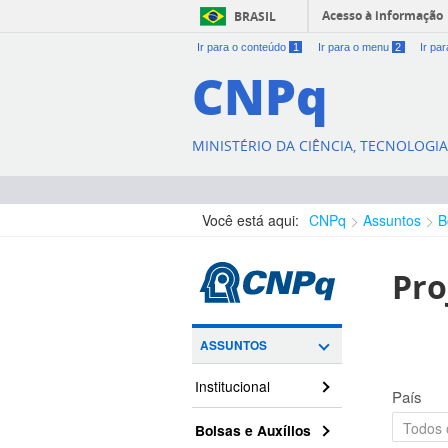
Acesso à informação
BRASIL
Ir para o conteúdo
1
Ir para o menu
2
Ir pa
CNPq
MINISTÉRIO DA CIÊNCIA, TECNOLOGI
Você está aqui:
CNPq
Assuntos
B
Pro
ASSUNTOS
Institucional
País
Bolsas e Auxílios