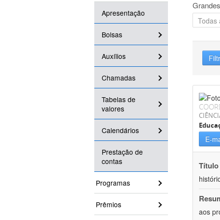
Grandes
Apresentação
Bolsas
Auxílios
Filt
Chamadas
Tabelas de
COOR
valores
CIÊNC
Educa
Calendários
E-ma
Prestação de
contas
Título
históri
Programas
Resu
Prêmios
aos pr