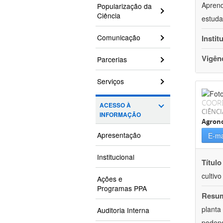
Aprend
Popularização da
Ciência
estuda
Comunicação
Instit
Vigên
Parcerias
Serviços
COOR
ACESSO À
CIÊNCI
INFORMAÇÃO
Agron
Apresentação
E-ma
Institucional
Título
cultiv
Ações e
Programas PPA
Resu
planta
Auditoria Interna
podend