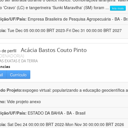
ro 'Cravo' (LC) e tangerineira 'Sunki Maravilha' (SM) foram
...
leia mais
uição/UF/País:
Empresa Brasileira de Pesquisa Agropecuária - BA - Bra
cia:
Tue Dec 05 00:00:00 BRT 2023-Fri Dec 31 00:00:00 BRT 2027
Acácia Bastos Couto Pinto
DENADOR(A)
AS EXATAS E DA TERRA
ncias
il
Currículo
 do Projeto:
expogeo virtual: popularizando a educação geocientífica a
mo:
Vide projeto anexo
uição/UF/País:
ESTADO DA BAHIA - BA - Brasil
cia:
Sat Dec 24 00:00:00 BRT 2022-Mon Nov 30 00:00:00 BRT 2026