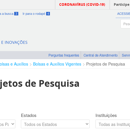
CORONAVÍRUS (COVID-19)
Participe
ra a busca
3
Ir para o rodapé
4
ACESSI
A E INOVAÇÕES
Perguntas frequentes
Central de Atendimento
Serv
olsas e Auxílios
Bolsas e Auxílios Vigentes
Projetos de Pesquisa
jetos de Pesquisa
Estados
Instituições