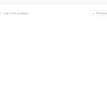
← Primeir
 - 3 de 4.019 resultados.