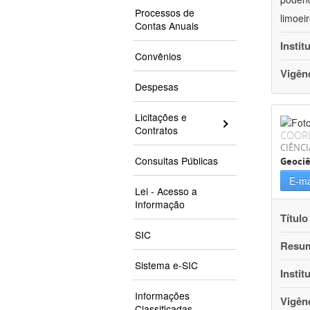
Processos de
limoei
Contas Anuais
Instit
Convênios
Vigên
Despesas
Licitações e
Contratos
COOR
CIÊNCI
Consultas Públicas
Geociê
E-ma
Lei - Acesso a
Informação
Título
SIC
Resu
Sistema e-SIC
Instit
Informações
Vigên
Classificadas