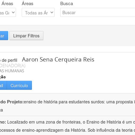
 Áreas
Áreas
Busca
rar
Limpar Filtros
Aaron Sena Cerqueira Reis
DENADOR(A)
IAS HUMANAS
ção
il
Currículo
 do Projeto:
ensino de história para estudantes surdos: uma proposta i
ca
mo:
Localizado em uma zona de fronteiras, o Ensino de História é um
ocessos de ensino-aprendizagem da História. Sob influência da teoria d