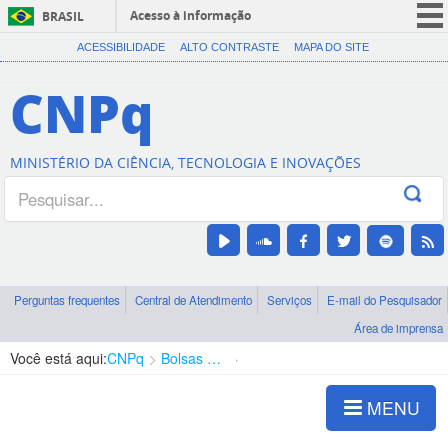
Acesso à informação
BRASIL
CORONAVÍRUS (COVID-19)
ACESSIBILIDADE
ALTO CONTRASTE
MAPA DO SITE
Participe
CNPq
Serviços
Legislação
MINISTÉRIO DA CIÊNCIA, TECNOLOGIA E INOVAÇÕES
Canais
Perguntas frequentes
Central de Atendimento
Serviços
E-mail do Pesquisador
Área de imprensa
Você está aqui:
CNPq
Bolsas e Auxílios Vigentes
Projetos de Pesquisa
MENU