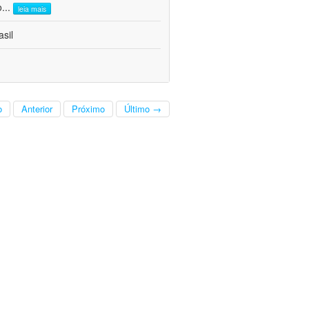
o
...
leia mais
sil
o
Anterior
Próximo
Último →