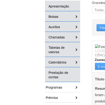
Grandes
Apresentação
Bolsas
Auxílios
Filt
Chamadas
Tabelas de
COOR
valores
CIÊNCI
Zoote
Calendários
E-ma
Prestação de
contas
Título
Programas
Resu
foram 
Prêmios
produt