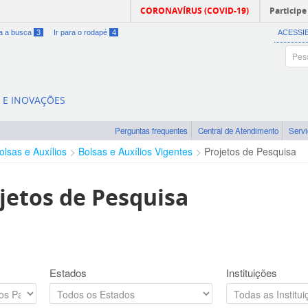
CORONAVÍRUS (COVID-19)
Participe
ra a busca
3
Ir para o rodapé
4
ACESSI
A E INOVAÇÕES
Perguntas frequentes
Central de Atendimento
Serv
olsas e Auxílios
Bolsas e Auxílios Vigentes
Projetos de Pesquisa
jetos de Pesquisa
Estados
Instituições