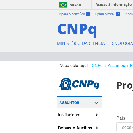
Acesso à informação
BRASIL
Ir para o conteúdo
1
Ir para o menu
2
Ir pa
CNPq
MINISTÉRIO DA CIÊNCIA, TECNOLOGI
Você está aqui:
CNPq
Assuntos
B
Pro
ASSUNTOS
Institucional
País
Bolsas e Auxílios