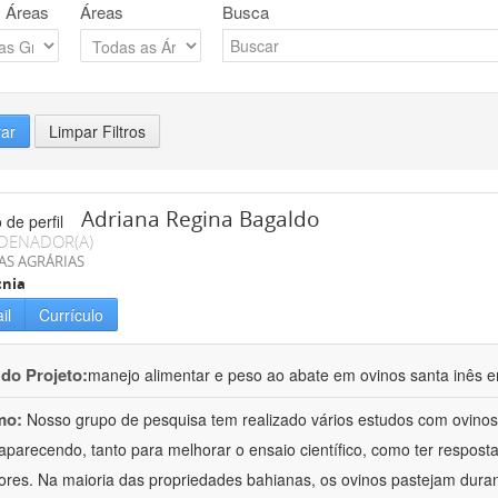
 Áreas
Áreas
Busca
rar
Limpar Filtros
Adriana Regina Bagaldo
DENADOR(A)
AS AGRÁRIAS
cnia
il
Currículo
 do Projeto:
manejo alimentar e peso ao abate em ovinos santa inês e
mo:
Nosso grupo de pesquisa tem realizado vários estudos com ovinos
aparecendo, tanto para melhorar o ensaio científico, como ter respost
ores. Na maioria das propriedades bahianas, os ovinos pastejam duran