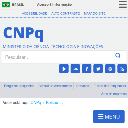
Acesso à informação
BRASIL
CORONAVÍRUS (COVID-19)
ACESSIBILIDADE
ALTO CONTRASTE
MAPA DO SITE
Participe
CNPq
Serviços
Legislação
MINISTÉRIO DA CIÊNCIA, TECNOLOGIA E INOVAÇÕES
Canais
Perguntas frequentes
Central de Atendimento
Serviços
E-mail do Pesquisador
Área de imprensa
Você está aqui:
CNPq
Bolsas e Auxílios Vigentes
Projetos de Pesquisa
MENU