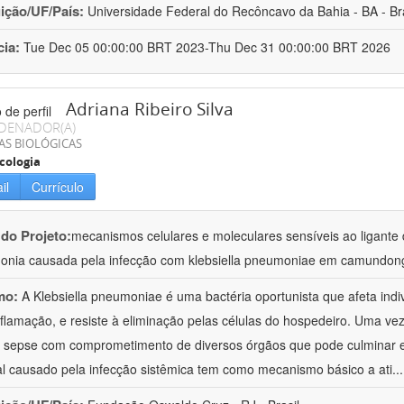
uição/UF/País:
Universidade Federal do Recôncavo da Bahia - BA - Bra
cia:
Tue Dec 05 00:00:00 BRT 2023-Thu Dec 31 00:00:00 BRT 2026
Adriana Ribeiro Silva
DENADOR(A)
AS BIOLÓGICAS
cologia
il
Currículo
 do Projeto:
mecanismos celulares e moleculares sensíveis ao ligante 
nia causada pela infecção com klebsiella pneumoniae em camundon
mo:
A Klebsiella pneumoniae é uma bactéria oportunista que afeta in
nflamação, e resiste à eliminação pelas células do hospedeiro. Uma ve
à sepse com comprometimento de diversos órgãos que pode culminar 
al causado pela infecção sistêmica tem como mecanismo básico a ati
..