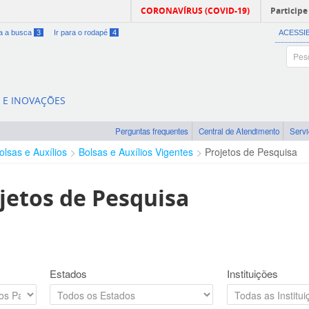
CORONAVÍRUS (COVID-19)
Participe
ra a busca
3
Ir para o rodapé
4
ACESSI
A E INOVAÇÕES
Perguntas frequentes
Central de Atendimento
Serv
olsas e Auxílios
Bolsas e Auxílios Vigentes
Projetos de Pesquisa
jetos de Pesquisa
Estados
Instituições