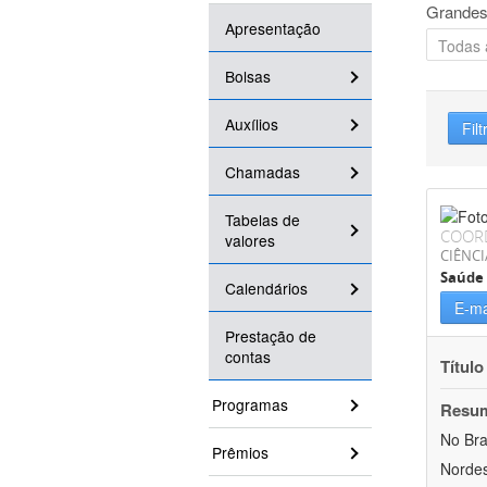
Grandes
Apresentação
Bolsas
Auxílios
Filt
Chamadas
Tabelas de
COOR
valores
CIÊNCI
Saúde 
Calendários
E-ma
Prestação de
contas
Título
Programas
Resu
No Bra
Prêmios
Nordes