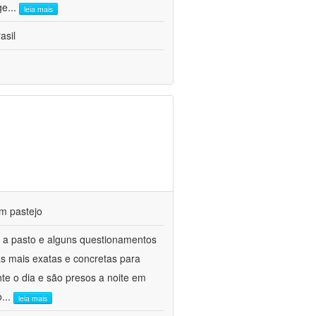
ge
...
leia mais
asil
m pastejo
 a pasto e alguns questionamentos
as mais exatas e concretas para
te o dia e são presos a noite em
o
...
leia mais