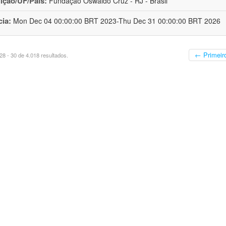
uição/UF/País:
Fundação Oswaldo Cruz - RJ - Brasil
cia:
Mon Dec 04 00:00:00 BRT 2023-Thu Dec 31 00:00:00 BRT 2026
← Primeir
8 - 30 de 4.018 resultados.