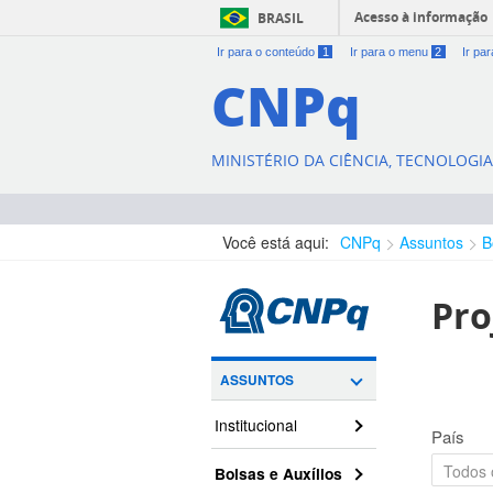
Acesso à informação
BRASIL
Ir para o conteúdo
1
Ir para o menu
2
Ir pa
CNPq
MINISTÉRIO DA CIÊNCIA, TECNOLOGI
Você está aqui:
CNPq
Assuntos
B
Pro
ASSUNTOS
Institucional
País
Bolsas e Auxílios