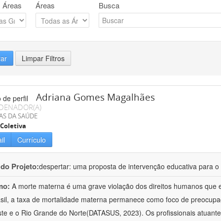
 Áreas
Áreas
Busca
rar
Limpar Filtros
Adriana Gomes Magalhães
DENADOR(A)
AS DA SAÚDE
Coletiva
il
Currículo
 do Projeto:
despertar: uma proposta de intervenção educativa para o 
mo:
A morte materna é uma grave violação dos direitos humanos que e
sil, a taxa de mortalidade materna permanece como foco de preocup
te e o Rio Grande do Norte(DATASUS, 2023). Os profissionais atuant