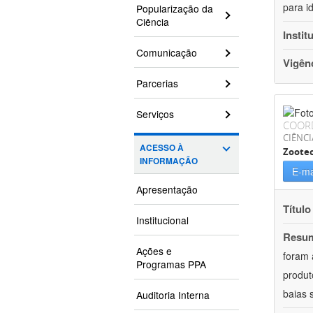
para i
Popularização da
Ciência
Instit
Comunicação
Vigên
Parcerias
Serviços
COOR
CIÊNCI
ACESSO À
Zoote
INFORMAÇÃO
E-ma
Apresentação
Título
Institucional
Resu
Ações e
foram 
Programas PPA
produt
baias 
Auditoria Interna