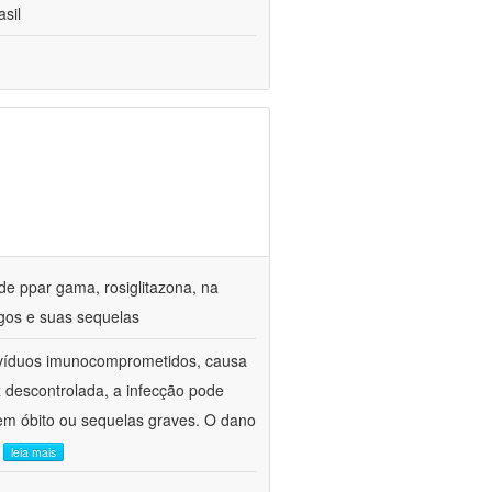
sil
de ppar gama, rosiglitazona, na
gos e suas sequelas
divíduos imunocomprometidos, causa
z descontrolada, a infecção pode
em óbito ou sequelas graves. O dano
.
leia mais