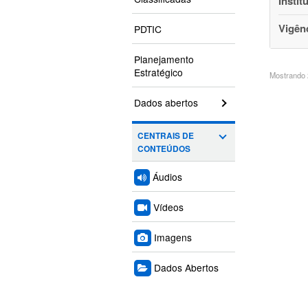
Instit
Vigên
PDTIC
Planejamento
Estratégico
Mostrando 2
Dados abertos
CENTRAIS DE
CONTEÚDOS
Áudios
Vídeos
Imagens
Dados Abertos