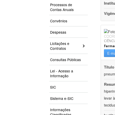
Instit
Processos de
Contas Anuais
Vigên
Convênios
Despesas
COOR
CIÊNCI
Licitações e
Farma
Contratos
E-ma
Consultas Públicas
Título
Lei - Acesso a
pneumo
Informação
Resu
SIC
hiperi
levar 
Sistema e-SIC
tecidu
Informações
Classificadas