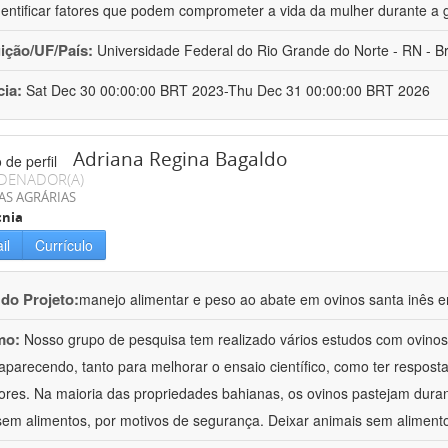
dentificar fatores que podem comprometer a vida da mulher durante a 
uição/UF/País:
Universidade Federal do Rio Grande do Norte - RN - Br
cia:
Sat Dec 30 00:00:00 BRT 2023-Thu Dec 31 00:00:00 BRT 2026
Adriana Regina Bagaldo
DENADOR(A)
AS AGRÁRIAS
cnia
il
Currículo
 do Projeto:
manejo alimentar e peso ao abate em ovinos santa inês e
mo:
Nosso grupo de pesquisa tem realizado vários estudos com ovinos
aparecendo, tanto para melhorar o ensaio científico, como ter respost
ores. Na maioria das propriedades bahianas, os ovinos pastejam duran
sem alimentos, por motivos de segurança. Deixar animais sem aliment