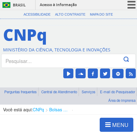
Acesso à informação
BRASIL
CORONAVÍRUS (COVID-19)
ACESSIBILIDADE
ALTO CONTRASTE
MAPA DO SITE
Participe
CNPq
Serviços
Legislação
MINISTÉRIO DA CIÊNCIA, TECNOLOGIA E INOVAÇÕES
Canais
Perguntas frequentes
Central de Atendimento
Serviços
E-mail do Pesquisador
Área de imprensa
Você está aqui:
CNPq
Bolsas e Auxílios Vigentes
Projetos de Pesquisa
MENU