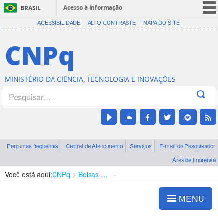
Acesso à informação
BRASIL
CORONAVÍRUS (COVID-19)
ACESSIBILIDADE
ALTO CONTRASTE
MAPA DO SITE
Participe
CNPq
Serviços
Legislação
MINISTÉRIO DA CIÊNCIA, TECNOLOGIA E INOVAÇÕES
Canais
Perguntas frequentes
Central de Atendimento
Serviços
E-mail do Pesquisador
Área de imprensa
Você está aqui:
CNPq
Bolsas e Auxílios Vigentes
Projetos de Pesquisa
MENU