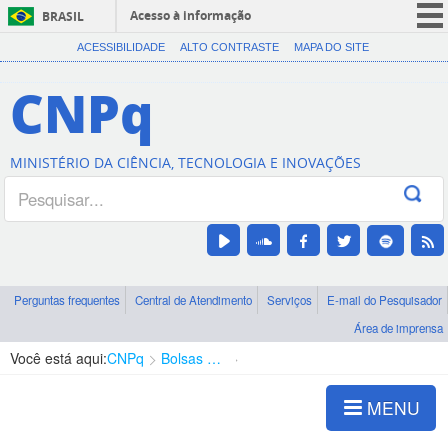
Acesso à informação
BRASIL
CORONAVÍRUS (COVID-19)
ACESSIBILIDADE
ALTO CONTRASTE
MAPA DO SITE
Participe
CNPq
Serviços
Legislação
MINISTÉRIO DA CIÊNCIA, TECNOLOGIA E INOVAÇÕES
Canais
Perguntas frequentes
Central de Atendimento
Serviços
E-mail do Pesquisador
Área de imprensa
Você está aqui:
CNPq
Bolsas e Auxílios Vigentes
Projetos de Pesquisa
MENU