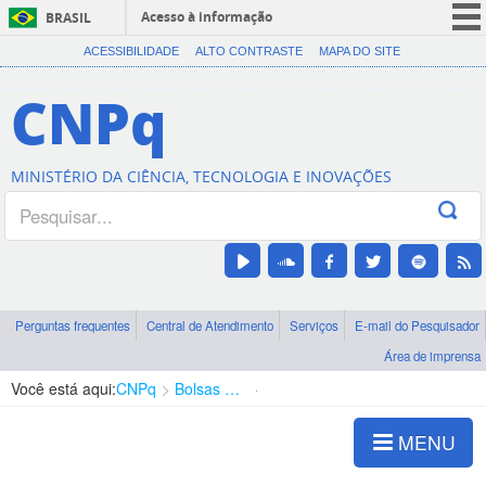
Acesso à informação
BRASIL
CORONAVÍRUS (COVID-19)
ACESSIBILIDADE
ALTO CONTRASTE
MAPA DO SITE
Participe
CNPq
Serviços
Legislação
MINISTÉRIO DA CIÊNCIA, TECNOLOGIA E INOVAÇÕES
Canais
Perguntas frequentes
Central de Atendimento
Serviços
E-mail do Pesquisador
Área de imprensa
Você está aqui:
CNPq
Bolsas e Auxílios Vigentes
Projetos de Pesquisa
MENU