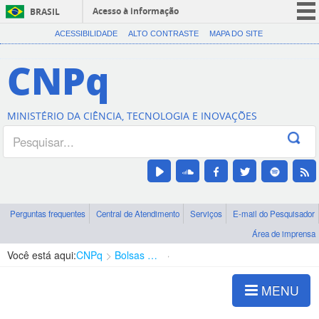
Acesso à informação
BRASIL
CORONAVÍRUS (COVID-19)
ACESSIBILIDADE
ALTO CONTRASTE
MAPA DO SITE
Participe
CNPq
Serviços
Legislação
MINISTÉRIO DA CIÊNCIA, TECNOLOGIA E INOVAÇÕES
Canais
Perguntas frequentes
Central de Atendimento
Serviços
E-mail do Pesquisador
Área de imprensa
Você está aqui:
CNPq
Bolsas e Auxílios Vigentes
Projetos de Pesquisa
MENU