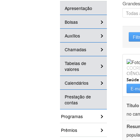
Grandes
Apresentação
Bolsas
Auxílios
Filt
Chamadas
Tabelas de
COOR
valores
CIÊNCI
Saúde 
Calendários
E-ma
Prestação de
contas
Título
no cam
Programas
Resu
Prêmios
popula