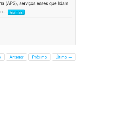
ria (APS), serviços esses que lidam
 n
...
leia mais
o
Anterior
Próximo
Último →