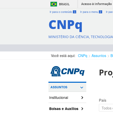
Acesso à informação
BRASIL
Ir para o conteúdo
1
Ir para o menu
2
Ir pa
CNPq
MINISTÉRIO DA CIÊNCIA, TECNOLOGI
Você está aqui:
CNPq
Assuntos
B
Pro
ASSUNTOS
Institucional
País
Bolsas e Auxílios