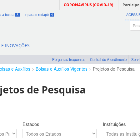
CORONAVÍRUS (COVID-19)
Participe
ra a busca
3
Ir para o rodapé
4
ACESSI
A E INOVAÇÕES
Perguntas frequentes
Central de Atendimento
Serv
olsas e Auxílios
Bolsas e Auxílios Vigentes
Projetos de Pesquisa
jetos de Pesquisa
Estados
Instituições