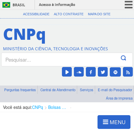
Acesso à informação
BRASIL
CORONAVÍRUS (COVID-19)
ACESSIBILIDADE
ALTO CONTRASTE
MAPA DO SITE
Participe
CNPq
Serviços
Legislação
MINISTÉRIO DA CIÊNCIA, TECNOLOGIA E INOVAÇÕES
Canais
Perguntas frequentes
Central de Atendimento
Serviços
E-mail do Pesquisador
Área de imprensa
Você está aqui:
CNPq
Bolsas e Auxílios Vigentes
Projetos de Pesquisa
MENU