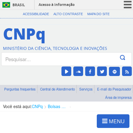
Acesso à informação
BRASIL
CORONAVÍRUS (COVID-19)
ACESSIBILIDADE
ALTO CONTRASTE
MAPA DO SITE
Participe
CNPq
Serviços
Legislação
MINISTÉRIO DA CIÊNCIA, TECNOLOGIA E INOVAÇÕES
Canais
Perguntas frequentes
Central de Atendimento
Serviços
E-mail do Pesquisador
Área de imprensa
Você está aqui:
CNPq
Bolsas e Auxílios Vigentes
Projetos de Pesquisa
MENU