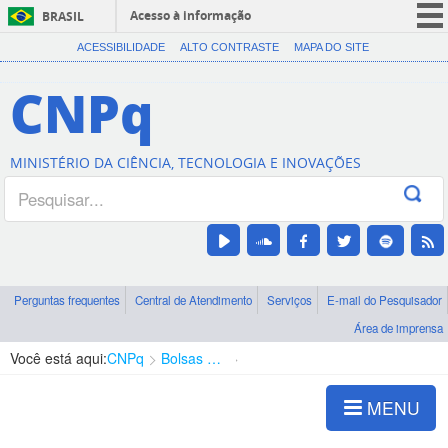
Acesso à informação
BRASIL
CORONAVÍRUS (COVID-19)
ACESSIBILIDADE
ALTO CONTRASTE
MAPA DO SITE
Participe
CNPq
Serviços
Legislação
MINISTÉRIO DA CIÊNCIA, TECNOLOGIA E INOVAÇÕES
Canais
Perguntas frequentes
Central de Atendimento
Serviços
E-mail do Pesquisador
Área de imprensa
Você está aqui:
CNPq
Bolsas e Auxílios Vigentes
Projetos de Pesquisa
MENU