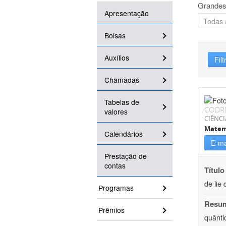
Grandes
Apresentação
Bolsas
Auxílios
Filt
Chamadas
Tabelas de
COOR
valores
CIÊNCI
Matem
Calendários
E-ma
Prestação de
contas
Título
de lie 
Programas
Resu
Prêmios
quânti