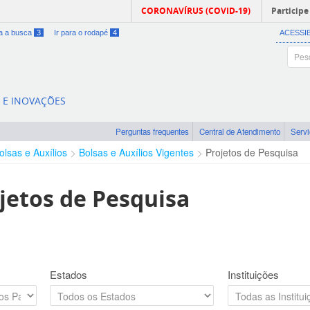
CORONAVÍRUS (COVID-19)
Participe
ra a busca
3
Ir para o rodapé
4
ACESSI
A E INOVAÇÕES
Perguntas frequentes
Central de Atendimento
Serv
olsas e Auxílios
Bolsas e Auxílios Vigentes
Projetos de Pesquisa
jetos de Pesquisa
Estados
Instituições