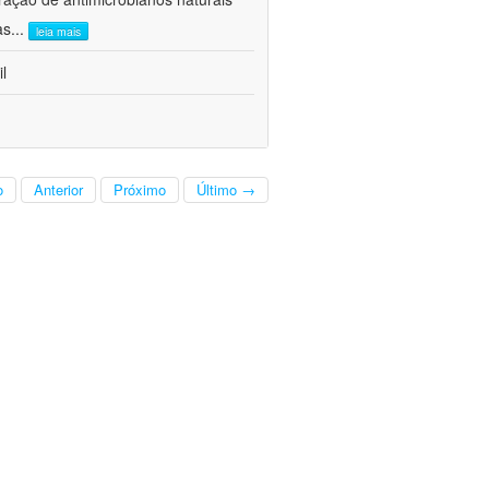
as
...
leia mais
l
o
Anterior
Próximo
Último →