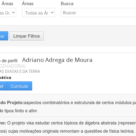
 Áreas
Áreas
Busca
rar
Limpar Filtros
Adriano Adrega de Moura
DENADOR(A)
AS EXATAS E DA TERRA
ática
il
Currículo
 do Projeto:
aspectos combinatórios e estruturais de certos módulos p
de tipos finito e afim
mo:
O projeto visa estudar certos tópicos de álgebra abstrata (repres
cos) cujas motivações originais remontam a questões de física teóric