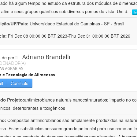
hado há algum tempo no estudo da estrutura dos módulos de dimensão
o afim e seus grupos quânticos sob diversos pontos de vista. Um d
...
l
uição/UF/País:
Universidade Estadual de Campinas - SP - Brasil
cia:
Fri Dec 08 00:00:00 BRT 2023-Thu Dec 31 00:00:00 BRT 2026
Adriano Brandelli
DENADOR(A)
AS AGRÁRIAS
a e Tecnologia de Alimentos
il
Currículo
 do Projeto:
antimicrobianos naturais nanoestruturados: impacto no c
nicos, deteriorantes e toxigênicos
mo:
Compostos antimicrobianos são amplamente produzidos na natu
esa. Estas substâncias possuem grande potencial para uso como anti
mentos e no combate de doenças transmitidas por alimentos. A incorpo