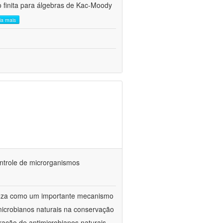
 finita para álgebras de Kac-Moody
eia mais
ontrole de microrganismos
reza como um importante mecanismo
microbianos naturais na conservação
ração de antimicrobianos naturais