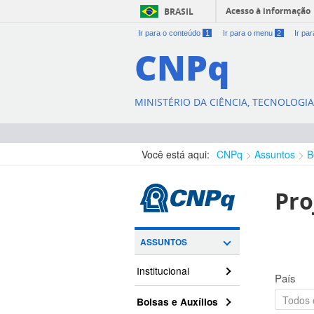
Acesso à informação
BRASIL
Ir para o conteúdo
1
Ir para o menu
2
Ir pa
CNPq
MINISTÉRIO DA CIÊNCIA, TECNOLOGI
Você está aqui:
CNPq
Assuntos
B
Pro
ASSUNTOS
Institucional
País
Bolsas e Auxílios