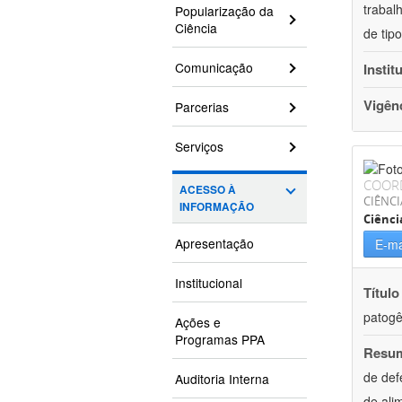
trabal
Popularização da
Ciência
de tip
Comunicação
Instit
Vigên
Parcerias
Serviços
COOR
ACESSO À
CIÊNCI
INFORMAÇÃO
Ciênci
Apresentação
E-ma
Institucional
Título
patogê
Ações e
Programas PPA
Resu
de def
Auditoria Interna
de ali