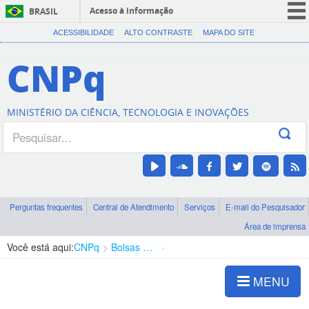
Acesso à informação
BRASIL
CORONAVÍRUS (COVID-19)
ACESSIBILIDADE
ALTO CONTRASTE
MAPA DO SITE
Participe
CNPq
Serviços
Legislação
MINISTÉRIO DA CIÊNCIA, TECNOLOGIA E INOVAÇÕES
Canais
Perguntas frequentes
Central de Atendimento
Serviços
E-mail do Pesquisador
Área de imprensa
Você está aqui:
CNPq
Bolsas e Auxílios Vigentes
Projetos de Pesquisa
MENU