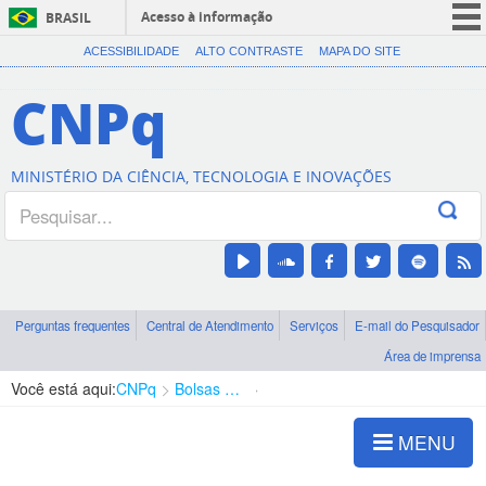
Acesso à informação
BRASIL
CORONAVÍRUS (COVID-19)
ACESSIBILIDADE
ALTO CONTRASTE
MAPA DO SITE
Participe
CNPq
Serviços
Legislação
MINISTÉRIO DA CIÊNCIA, TECNOLOGIA E INOVAÇÕES
Canais
Perguntas frequentes
Central de Atendimento
Serviços
E-mail do Pesquisador
Área de imprensa
Você está aqui:
CNPq
Bolsas e Auxílios Vigentes
Projetos de Pesquisa
MENU