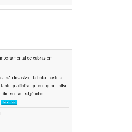
o comportamental de cabras em
ca não invasiva, de baixo custo e
tanto qualitativo quanto quantitativo,
ndimento às exigências
.
leia mais
l