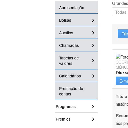
Grandes
Apresentação
Bolsas
Auxílios
Filt
Chamadas
Tabelas de
COOR
valores
CIÊNC
Educa
Calendários
E-ma
Prestação de
contas
Título
históri
Programas
Resu
Prêmios
aos pr