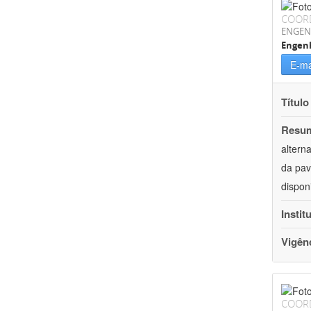
COOR
ENGEN
Engenh
E-ma
Título
Resu
altern
da pav
dispon
Instit
Vigên
COOR