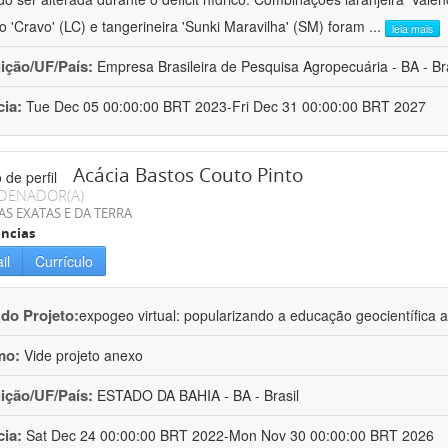
ro 'Cravo' (LC) e tangerineira 'Sunki Maravilha' (SM) foram
...
leia mais
uição/UF/País:
Empresa Brasileira de Pesquisa Agropecuária - BA - Bra
cia:
Tue Dec 05 00:00:00 BRT 2023-Fri Dec 31 00:00:00 BRT 2027
Acácia Bastos Couto Pinto
DENADOR(A)
AS EXATAS E DA TERRA
ncias
il
Currículo
 do Projeto:
expogeo virtual: popularizando a educação geocientífica a
mo:
Vide projeto anexo
uição/UF/País:
ESTADO DA BAHIA - BA - Brasil
cia:
Sat Dec 24 00:00:00 BRT 2022-Mon Nov 30 00:00:00 BRT 2026