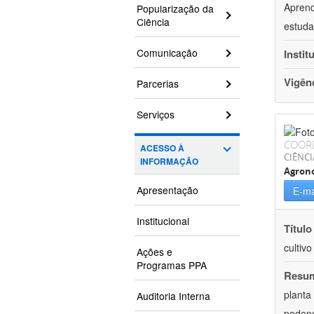
Aprend
Popularização da
Ciência
estuda
Comunicação
Instit
Vigên
Parcerias
Serviços
COOR
ACESSO À
CIÊNCI
INFORMAÇÃO
Agron
Apresentação
E-ma
Institucional
Título
cultiv
Ações e
Programas PPA
Resu
planta
Auditoria Interna
podend