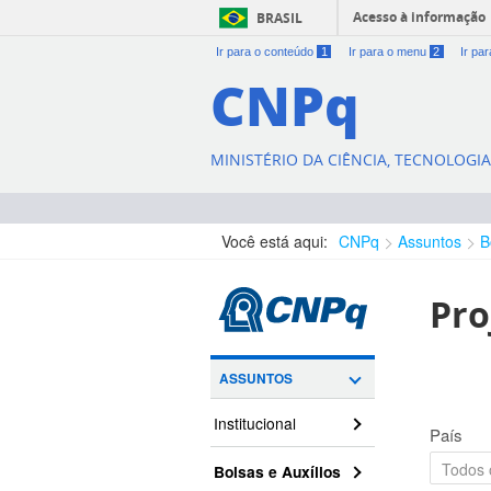
Acesso à informação
BRASIL
Ir para o conteúdo
1
Ir para o menu
2
Ir pa
CNPq
MINISTÉRIO DA CIÊNCIA, TECNOLOGI
Você está aqui:
CNPq
Assuntos
B
Pro
ASSUNTOS
Institucional
País
Bolsas e Auxílios