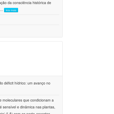
ão da consciência histórica de
...
leia mais
o déficit hídrico: um avanço no
s e moleculares que condicionam a
é sensível e dinâmica nas plantas,
cia' (LA) com os porta-enxertos