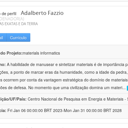
Adalberto Fazzio
DENADOR(A)
AS EXATAS E DA TERRA
il
Currículo
 do Projeto:
materials informatics
mo:
A habilidade de manusear e sintetizar materiais é de importância 
zações, a ponto de marcar eras da humanidade, como a idade da pedra, 
es ocorrem por conta da vantagem estratégica do domínio de materiais,
ções de defesa. No momento que uma civilização domina um materi
...
uição/UF/País:
Centro Nacional de Pesquisa em Energia e Materiais - S
cia:
Fri Jan 06 00:00:00 BRT 2023-Mon Jan 31 00:00:00 BRT 2028