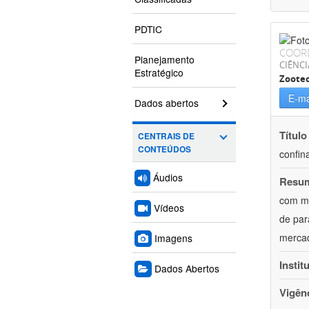
PDTIC
COOR
Planejamento
CIÊNCI
Estratégico
Zoote
E-ma
Dados abertos
Título
CENTRAIS DE
CONTEÚDOS
confin
Áudios
Resu
com mú
Vídeos
de par
mercad
Imagens
Instit
Dados Abertos
Vigên