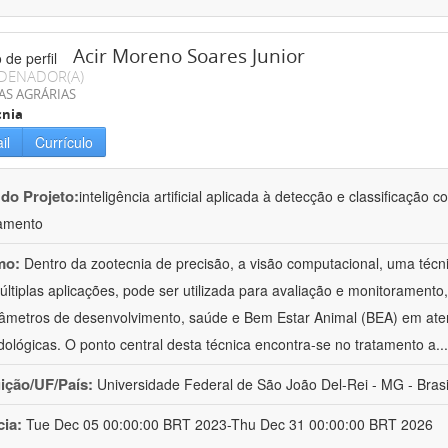
Acir Moreno Soares Junior
DENADOR(A)
AS AGRÁRIAS
cnia
il
Currículo
 do Projeto:
inteligência artificial aplicada à detecção e classificaçã
amento
mo:
Dentro da zootecnia de precisão, a visão computacional, uma técni
ltiplas aplicações, pode ser utilizada para avaliação e monitoramento, 
âmetros de desenvolvimento, saúde e Bem Estar Animal (BEA) em ate
ológicas. O ponto central desta técnica encontra-se no tratamento a
..
uição/UF/País:
Universidade Federal de São João Del-Rei - MG - Brasi
cia:
Tue Dec 05 00:00:00 BRT 2023-Thu Dec 31 00:00:00 BRT 2026