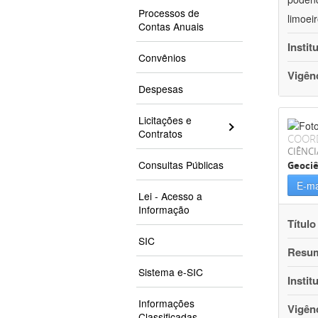
Processos de
limoei
Contas Anuais
Instit
Convênios
Vigên
Despesas
Licitações e
Contratos
COOR
CIÊNCI
Consultas Públicas
Geociê
E-ma
Lei - Acesso a
Informação
Título
SIC
Resu
Sistema e-SIC
Instit
Informações
Vigên
Classificadas