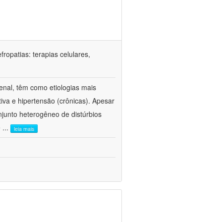
ropatias: terapias celulares,
enal, têm como etiologias mais
iva e hipertensão (crônicas). Apesar
junto heterogêneo de distúrbios
e
...
leia mais