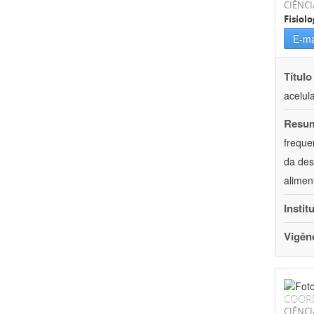
CIÊNCI
Fisiolo
E-ma
Título
acelul
Resu
freque
da des
alimen
Instit
Vigên
COOR
CIÊNCI