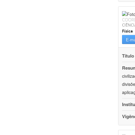
COOR
CIÊNCI
Física
E-ma
Título
Resu
civili
divisõ
aplica
Instit
Vigên