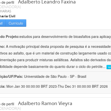
Adalberto Leandro Faxina
DENADOR(A)
HARIAS
aria Civil
il
Currículo
 do Projeto:
estudos para desenvolvimento de bioasfaltos para aplic
mo:
A motivação principal desta proposta de pesquisa é a necessidade
ativos ao asfalto, que é um material de construção largamente usado 
imentação para produzir misturas asfálticas. Asfaltos são derivados da
ibilidade depende basicamente do quanto durar o ciclo do petróle
...
le
uição/UF/País:
Universidade de São Paulo - SP - Brasil
cia:
Mon Jan 30 00:00:00 BRT 2023-Thu Dec 31 00:00:00 BRT 2026
Adalberto Ramon Vieyra
DENADOR(A)