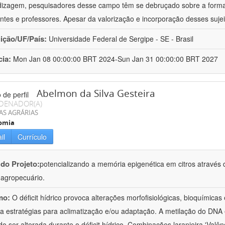
izagem, pesquisadores desse campo têm se debruçado sobre a formaç
ntes e professores. Apesar da valorização e incorporação desses sujei
uição/UF/País:
Universidade Federal de Sergipe - SE - Brasil
cia:
Mon Jan 08 00:00:00 BRT 2024-Sun Jan 31 00:00:00 BRT 2027
Abelmon da Silva Gesteira
DENADOR(A)
AS AGRÁRIAS
omia
il
Currículo
 do Projeto:
potencializando a memória epigenética em citros através d
o agropecuário.
mo:
O déficit hídrico provoca alterações morfofisiológicas, bioquímica
 a estratégias para aclimatização e/ou adaptação. A metilação do DNA 
o ser alterada durante o déficit hídrico. Combinações laranjeira 'Valên