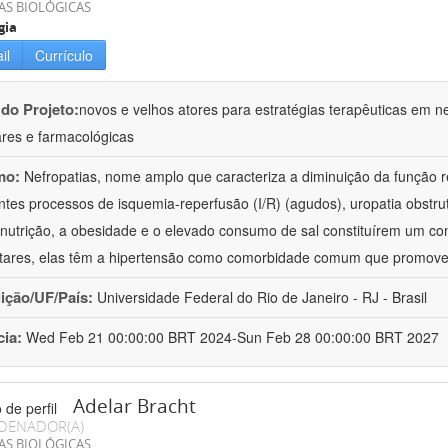
AS BIOLÓGICAS
gia
il
Currículo
 do Projeto:
novos e velhos atores para estratégias terapêuticas em nef
ares e farmacológicas
mo:
Nefropatias, nome amplo que caracteriza a diminuição da função r
ntes processos de isquemia-reperfusão (I/R) (agudos), uropatia obstrut
nutrição, a obesidade e o elevado consumo de sal constituírem um con
tares, elas têm a hipertensão como comorbidade comum que promov
uição/UF/País:
Universidade Federal do Rio de Janeiro - RJ - Brasil
cia:
Wed Feb 21 00:00:00 BRT 2024-Sun Feb 28 00:00:00 BRT 2027
Adelar Bracht
DENADOR(A)
AS BIOLÓGICAS