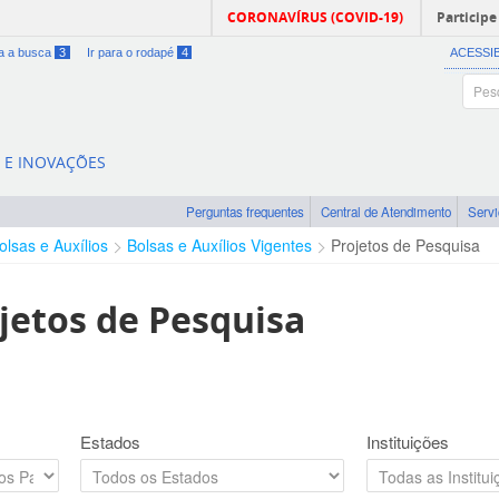
CORONAVÍRUS (COVID-19)
Participe
ra a busca
3
Ir para o rodapé
4
ACESSI
A E INOVAÇÕES
Perguntas frequentes
Central de Atendimento
Serv
olsas e Auxílios
Bolsas e Auxílios Vigentes
Projetos de Pesquisa
jetos de Pesquisa
Estados
Instituições