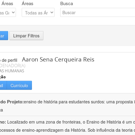
 Áreas
Áreas
Busca
rar
Limpar Filtros
Aaron Sena Cerqueira Reis
DENADOR(A)
IAS HUMANAS
ção
il
Currículo
 do Projeto:
ensino de história para estudantes surdos: uma proposta i
ca
mo:
Localizado em uma zona de fronteiras, o Ensino de História é um
ocessos de ensino-aprendizagem da História. Sob influência da teoria d