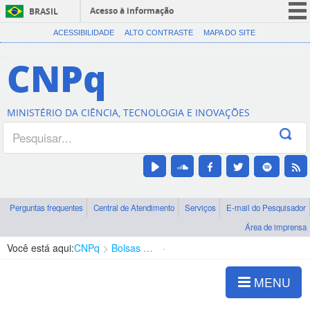
Acesso à informação
BRASIL
CORONAVÍRUS (COVID-19)
ACESSIBILIDADE
ALTO CONTRASTE
MAPA DO SITE
Participe
CNPq
Serviços
Legislação
MINISTÉRIO DA CIÊNCIA, TECNOLOGIA E INOVAÇÕES
Canais
Perguntas frequentes
Central de Atendimento
Serviços
E-mail do Pesquisador
Área de imprensa
Você está aqui:
CNPq
Bolsas e Auxílios Vigentes
Projetos de Pesquisa
MENU